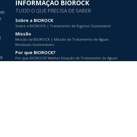
INFORMAÇÃO BIOROCK
TUDO O QUE PRECISA DE SABER
 em
e
Sobre a BIOROCK
Sobre a BIOROCK | Tratamento de Esgotos Sustentável
Missão
l
Missão da BIOROCK | Missão de Tratamento de Águas
Residuais Sustentáveis
Por que BIOROCK?
as
Por que BIOROCK? Melhor Estação de Tratamento de Águas
Residuais
Parceiros
BIOROCK Parceiros e Representantes para o Tratamento de
Águas Residuais
10 Razões Porque
10 Razões para comprar uma unidade BIOROCK | Sistema
de Tratamento de Esgotos
A forma como fazemos negócios
Princípios da BIOROCK | Solução de Tratamento de Águas
Residuais
Gestão da qualidade
BIOROCK Produção e Gestão da Qualidade