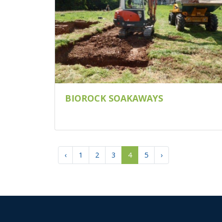
BIOROCK SOAKAWAYS
‹
1
2
3
4
5
›