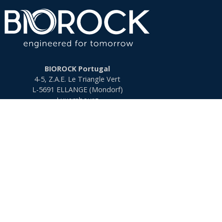
BIOROCK Portugal
4-5, Z.A.E. Le Triangle Vert
L-5691
ELLANGE (Mondorf)
Luxembourg
info@biorock.com