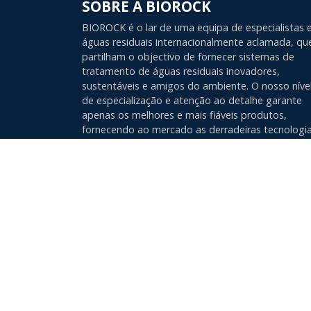
SOBRE A BIOROCK
BIOROCK é o lar de uma equipa de especialistas
águas residuais internacionalmente aclamada, qu
partilham o objectivo de fornecer sistemas de
tratamento de águas residuais inovadores,
sustentáveis e amigos do ambiente. O nosso níve
de especialização e atenção ao detalhe garante
apenas os melhores e mais fiáveis produtos,
fornecendo ao mercado as derradeiras tecnologi
não eléctricas de tratamento de águas residuais.
Leia a nossa Política de Privacidade
Read our Quality and Environment Policy