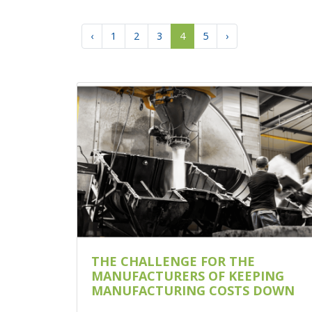
‹
1
2
3
4
5
›
THE CHALLENGE FOR THE
MANUFACTURERS OF KEEPING
MANUFACTURING COSTS DOWN