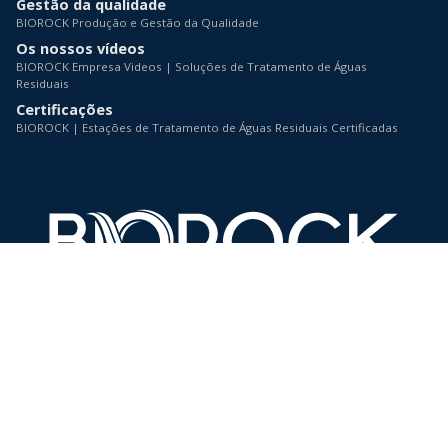
Gestão da qualidade
BIOROCK Produção e Gestão da Qualidade
Os nossos vídeos
BIOROCK Empresa Videos | Soluções de Tratamento de Águas
Residuais
Certificações
BIOROCK | Estações de Tratamento de Águas Residuais Certificadas
BIOROCK Portugal
4-5, Z.A.E. Le Triangle Vert
L-5691
ELLANGE (Mondorf)
Luxembourg
info@biorock.com